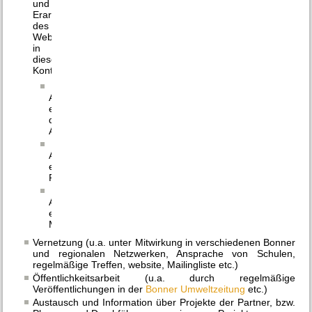
und
Erarbeitung
des
Webauftritts,
in
diesem
Kontext
Aufbau
einer
digitalen
Austauschplattform
Aufbau
einer
Partnerdatenbank
Aufbau
eines
Materialpools
Vernetzung (u.a. unter Mitwirkung in verschiedenen Bonner
und regionalen Netzwerken, Ansprache von Schulen,
regelmäßige Treffen, website, Mailingliste etc.)
Öffentlichkeitsarbeit (u.a. durch regelmäßige
Veröffentlichungen in der
Bonner Umweltzeitung
etc.)
Austausch und Information über Projekte der Partner, bzw.