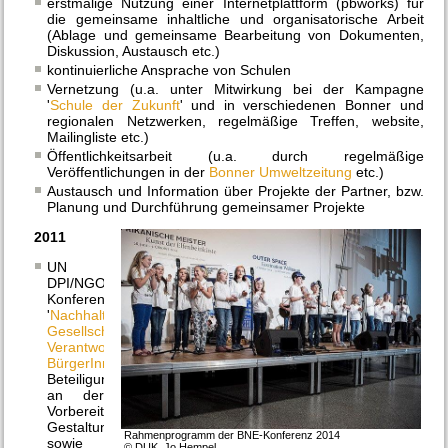
erstmalige Nutzung einer Internetplattform (pbworks) für
die gemeinsame inhaltliche und organisatorische Arbeit
(Ablage und gemeinsame Bearbeitung von Dokumenten,
Diskussion, Austausch etc.)
kontinuierliche Ansprache von Schulen
Vernetzung (u.a. unter Mitwirkung bei der Kampagne
'
Schule der Zukunft
' und in verschiedenen Bonner und
regionalen Netzwerken, regelmäßige Treffen, website,
Mailingliste etc.)
Öffentlichkeitsarbeit (u.a. durch regelmäßige
Veröffentlichungen in der
Bonner Umweltzeitung
etc.)
Austausch und Information über Projekte der Partner, bzw.
Planung und Durchführung gemeinsamer Projekte
2011
UN
DPI/NGO
Konferenz
'
Nachhaltige
Gesellschaften:
Verantwortliche
BürgerInnen
':
Beteiligung
an der
Vorbereitung,
Gestaltung
Rahmenprogramm der BNE-Konferenz 2014
sowie
© DUK, Jo Hempel