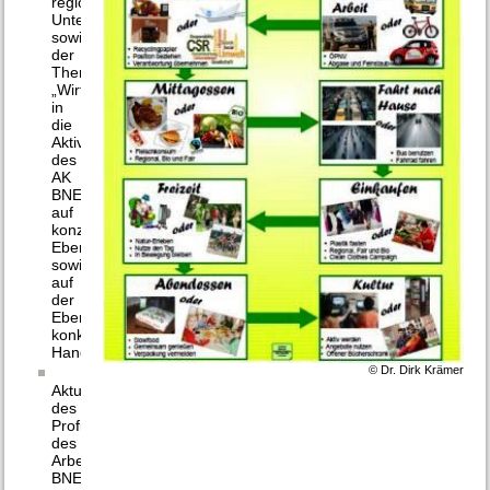
regionaler
Unternehmen
sowie
der
Thematik
„Wirtschaft“
in
die
Aktivitäten
des
AK
BNE
auf
konzeptioneller
Ebene
sowie
auf
der
Ebene
konkreter
Handlungsfelder
© Dr. Dirk Krämer
Aktualisierung
des
Profils
des
Arbeitskreises
BNE