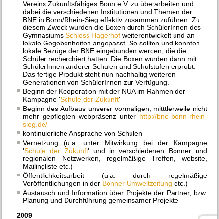
Vereins Zukunftsfähiges Bonn e.V. zu überarbeiten und
dabei die verschiedenen Institutionen und Themen der
BNE in Bonn/Rhein-Sieg effektiv zusammen zuführen. Zu
diesem
Z
weck wurden die Boxen durch SchülerInnen des
Gymnasiums
Schloss Hagerhof
weiterentwickelt und an
lokale Gegebenheiten angepasst. So sollten und konnten
lokale Bezüge der BNE eingebunden werden, die die
Schüler recherchiert hatten. Die Boxen wurden dann mit
SchülerInnen anderer Schulen und Schulstufen erprobt.
Das fertige Produkt steht nun nachhaltig weiteren
Generationen von SchülerInnen zur Verfügung.
Beginn der Kooperation mit der NUA im Rahmen der
Kampagne '
Schule der Zukunft
'
Beginn des Aufbaus unserer vormaligen, mitttlerweile nicht
mehr gepflegten webpräsenz unter
http://bne-bonn-rhein-
sieg.de/
kontinuierliche Ansprache von Schulen
Vernetzung (u.a. unter Mitwirkung bei der Kampagne
'
Schule der Zukunft
' und in verschiedenen Bonner und
regionalen Netzwerken, regelmäßige Treffen, website,
Mailingliste etc.)
Öffentlichkeitsarbeit (u.a. durch regelmäßige
Veröffentlichungen in der
Bonner Umweltzeitung
etc.)
Austausch und Information über Projekte der Partner, bzw.
Planung und Durchführung gemeinsamer Projekte
2009