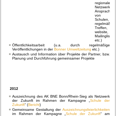
regionalen
Netzwerken,
Ansprache
von
Schulen,
regelmäßige
Treffen,
website,
Mailingliste
etc.)
Öffentlichkeitsarbeit (u.a. durch regelmäßige
Veröffentlichungen in der
Bonner Umweltzeitung
etc.)
Austausch und Information über Projekte der Partner, bzw.
Planung und Durchführung gemeinsamer Projekte
2012
Auszeichnung des AK BNE Bonn/Rhein-Sieg als Netzwerk
der Zukunft im Rahmen der Kampagne „
Schule der
Zukunft
“ (
Bericht
)
Gemeinsame Gestaltung der
Auszeichnungsfeierlichkeiten
im Rahmen der Kampagne „
Schule der Zukunft
“ am