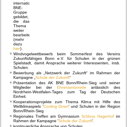
internationale
BNE-
Gruppe
gebildet,
die das
Thema
weiter
bearbeitet
(mehr
dazu
hier
).
Windvogelwettbewerb beim Sommerfest des Vereins
Zukunftsfähiges Bonn e.V. für Schulen in der grünen
Spielstadt, damit Ansprache weiterer Interessenten, insb.
Schulen.
Bewerbung als „Netzwerk der Zukunft“ im Rahmen der
Kampagne „
Schule der Zukunft
“
Präsentation des AK BNE Bonn/Rhein-Sieg und seiner
Mitglieder bei der
Ehrenamtsmeile
anlässlich des
Nordrhein-Westfalen-Tages zum Tag der Deutschen
Einheit.
Kooperationsprojekte zum Thema Klima mit Hilfe des
Weltklimaspiels '
Cooling Down
' und Schulen in der Region
Bonn/Rhein-Sieg
Regionales Treffen am Gymnasium
Schloss Hagerhof
im
Rahmen der Kampagne '
Schule der Zukunft
'.
kontinuierliche Ansprache von Schulen