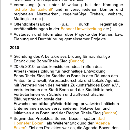
Vernetzung (u.a. unter Mitwirkung bei der Kampagne
'
Schule der Zukunft
' und in verschiedenen Bonner und
regionalen Netzwerken, regelmäßige Treffen, website,
Mailingliste etc.)
Öffentlichkeitsarbeit (u.a. durch regelmäßige
Veröffentlichungen in der
Bonner Umweltzeitung
etc.)
Austausch und Information über Projekte der Partner, bzw.
Planung und Durchführung gemeinsamer Projekte
2010
Gründung des Arbeitskreises Bildung für nachhaltige
Entwicklung Bonn/Rhein-Sieg (
Bericht
)
20.05.2010: erstes konstituierendes Treffen des
Arbeitskreises Bildung für nachhaltige Entwicklung
Bonn/Rhein-Sieg im Stadthaus Bonn in den Räumen des
Amtes für Umwelt, Verbraucherschutz und Lokale Agenda
mit VertreterInnen des Vereins Zukunftsfähiges Bonn e.V.,
VertreterInnen der Stadt Bonn und der Stadtbibliothek,
VertreterInnen von Schulen und außerschulischen
Bildungsträgern sowie der
Erwachsenenbildung/Weiterbildung, privatwirtschaftlichen
Unternehmen sowie verschiedenen Netzwerken und
Initiativen aus Bonn und
der Region Rhein-
Sieg (
Bericht
)
Beginn des Projektes 'Bonner Boxen', später '
Bad
Honnefer Boxen
', als Weiterentwicklung der
'Agenda
Boxen
': Ziel des Projektes war es, die Agenda-Boxen des