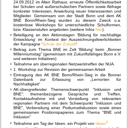
24.09.2012 im Alten Rathaus: erneute Öffentlichkeitsarbeit
bei
Schulen und außerschulischen Partnern sowie Abfrage
konkreter Interessen, Anwerbung neuer Interessenten und
Mitglieder. Gemeinsam von der Stadt Bonn und dem AK
BNE Bonn/Rhein-Sieg wurden zu diesem Zweck u.a.
kostenlose Workshops für unterschiedliche Schulformen,
bzw. Klassenstufen angeboten (weitere Infos
hier
).
Beteiligung an den Aktionstagen 'Bildung für nachhaltige
Entwicklung' im Kontext der Auszeichnungsfeierlichkeiten
der Kampagne '
Schule der Zukunft
'
Beitrag zum Thema BNE im Zelt 'Bildung' beim „Bonner
Millenniumstag" (gemeinsam mit Zukunftsfähiges Bonn e.V.
und weiteren Initiativen)
Teilnahme am überregionalen Netzwerktreffen der NUA.
1. Workshop zur Revision der gemeinsamen Arbeit
Eintragung des AK BNE Bonn/Rhein-Sieg in die Bonner
Datenbank zur Erfassung von „Lernorten für
Nachhaltigkeit“
AK-übergreifender Themenschwerpunkt "Inklusion und
BNE": themenbezogene Gespräche und Treffen,
Kontaktaufnahme mit und Vorstellung von relevanten
regionalen Partnern mit dem Schwerpunkt "Inklusion und
BNE", Vorbereitung einer Podiumsdiskussion sowie eines
gemeinsamen Positionspapieres zum Thema "BNE und
Inklusion"
3
Teilnahme am Tag der Ideen, ein Projekt von
Ideen