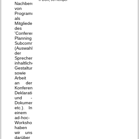
Nachbereitung
von
Programmpunkten
als
Mitglieder
des
'Conference
Planning
Subcommittee'
(Auswahl
der
Sprecher,
inhaltliche
Gestaltung
sowie
Arbeit
an der
Konferenz-
Deklaration
und -
Dokumentation
etc.). In
einem
ad-hoc-
Workshop
haben
wir uns
darüber