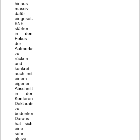
hinaus
massiv
dafür
eingesetzt,
BNE
stärker
in den
Fokus
der
Aufmerksamkeit
zu
rücken
und
konkret
auch mit
einem
eigenen
Abschnitt
in der
Konferenz-
Deklaration
zu
bedenken.
Daraus
hat sich
eine
sehr
aktive,