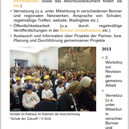
Informationen
sowie das Abschlussdokument finden sie
hier
)
Vernetzung (u.a. unter Mitwirkung in verschiedenen Bonner
und regionalen Netzwerken, Ansprache von Schulen,
regelmäßige Treffen, website, Mailingliste etc.)
Öffentlichkeitsarbeit (u.a. durch regelmäßige
Veröffentlichungen in der
Bonner Umweltzeitung
etc.)
Austausch und Information über Projekte der Partner, bzw.
Planung und Durchführung gemeinsamer Projekte
2013
2.
Workshop
zur
Revision
der
gemeinsam
Arbeit
Vernetzung
(u.a.
unter
Mitwirkung
in
Schüler im Rathaus im Rahmen der Auszeichnung
verschieden
"Schule der Zukunft" /
© NUA
Bonner
und